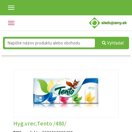
Toggle
navigation
Toggle
navigation
Vyhľadať
Hyg.vrec.Tento /480/