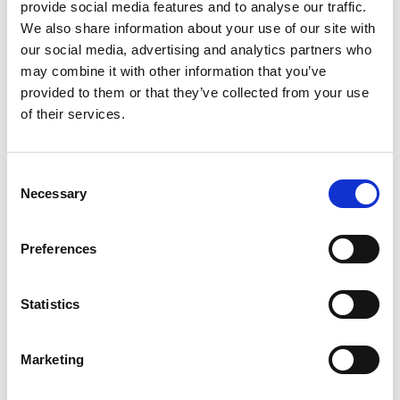
provide social media features and to analyse our traffic.
We also share information about your use of our site with
WC Vonná mriežka do pisoára
our social media, advertising and analytics partners who
GLOBUS
may combine it with other information that you’ve
1,17 € s DPH
provided to them or that they’ve collected from your use
of their services.
Consent
Necessary
Selection
Z.p.Signal Fam.125ml Dai.White
Preferences
GLOBUS
1,67 € s DPH
Statistics
Marketing