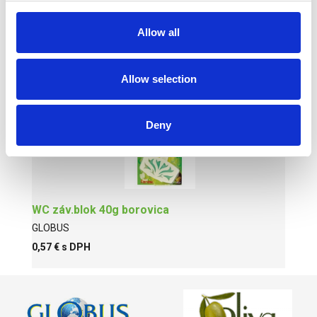
Allow all
Ajax spring fl.1L na podlahy
GLOBUS
Allow selection
1,75 € s DPH
Deny
WC záv.blok 40g borovica
GLOBUS
0,57 € s DPH