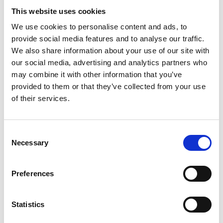
This website uses cookies
We use cookies to personalise content and ads, to
provide social media features and to analyse our traffic.
We also share information about your use of our site with
our social media, advertising and analytics partners who
may combine it with other information that you’ve
provided to them or that they’ve collected from your use
Džem višňa 340g Riso
of their services.
GLOBUS
1,57 € s DPH
Consent
Necessary
Selection
Preferences
Statistics
Džem malina 340g Riso§
GLOBUS