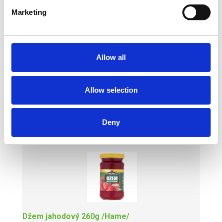
1,72 € s DPH
Marketing
Allow all
Allow selection
Džem čier.ríb.ext.340g Riso
GLOBUS
Deny
1,72 € s DPH
Džem jahodový 260g /Hame/