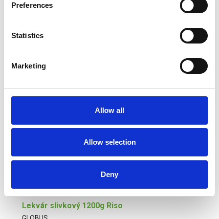
18,20 € s DPH
Preferences
Statistics
Marketing
Džem Sama marhuľa 340g Riso
GLOBUS
Allow all
1,40 € s DPH
Allow selection
Deny
Lekvár slivkový 1200g Riso
GLOBUS