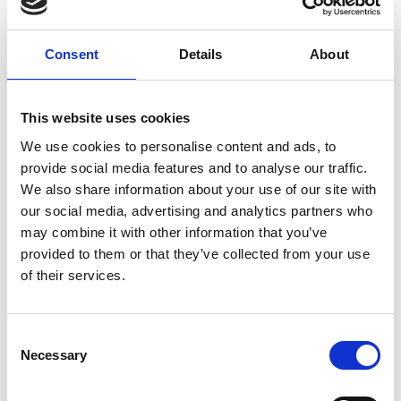
1,88 €
Pozrieť
Consent
Details
About
This website uses cookies
We use cookies to personalise content and ads, to
MOHLO BY VÁS ZAUJÍMAŤ
provide social media features and to analyse our traffic.
We also share information about your use of our site with
our social media, advertising and analytics partners who
may combine it with other information that you’ve
provided to them or that they’ve collected from your use
of their services.
Consent
Necessary
Džem čučoriedka 4kg Riso
Selection
GLOBUS