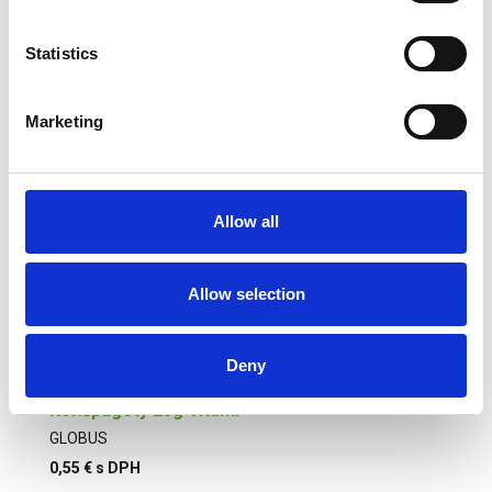
Statistics
Marketing
Kor.pikant.rebier.28g Vitana
GLOBUS
0,60 € s DPH
Allow all
Allow selection
Deny
Kor.špagety 23g Vitana
GLOBUS
0,55 € s DPH