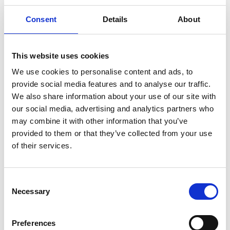
Consent
Details
About
This website uses cookies
MOHLO BY VÁS ZAUJÍMAŤ
We use cookies to personalise content and ads, to
provide social media features and to analyse our traffic.
We also share information about your use of our site with
our social media, advertising and analytics partners who
may combine it with other information that you’ve
provided to them or that they’ve collected from your use
of their services.
Kor.perníkové 23g Vitana
Consent
Necessary
Selection
GLOBUS
0,55 € s DPH
Preferences