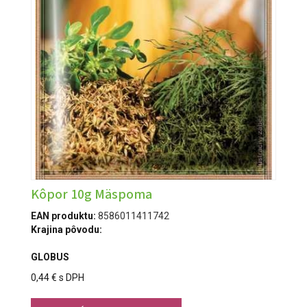
Kôpor 10g Mäspoma
EAN produktu:
8586011411742
Krajina pôvodu:
GLOBUS
0,44 € s DPH