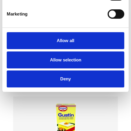
Cukor škoricový 1kg Liana
GLOBUS
Marketing
3,71 € s DPH
Allow all
Allow selection
Cest.AM šunka-syr 140g §
Deny
GLOBUS
1,49 € s DPH