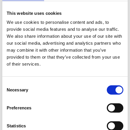
MOHLO BY VÁS ZAUJÍMAŤ
This website uses cookies
We use cookies to personalise content and ads, to
provide social media features and to analyse our traffic.
We also share information about your use of our site with
our social media, advertising and analytics partners who
may combine it with other information that you’ve
provided to them or that they’ve collected from your use
of their services.
Cukor trst.van.stru.8g Dr.Oetker
GLOBUS
0,56 € s DPH
Consent
Necessary
Selection
Preferences
Statistics